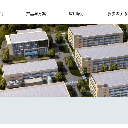
页
产品与方案
应用展示
投资者关系
信
量子点材料
新闻资讯
K线图
小米
量子点光致发光
临时公告
华为
发展历程
OPPO
定期公告
荣誉资质
量子点电致发光
绘王